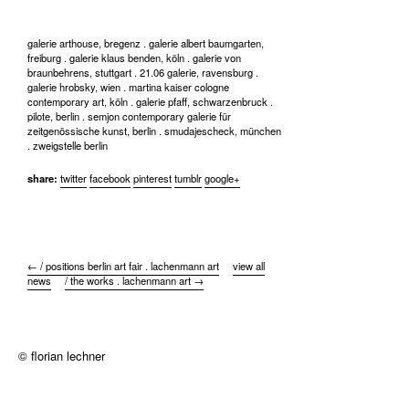
galerie arthouse, bregenz . galerie albert baumgarten,
freiburg . galerie klaus benden, köln . galerie von
braunbehrens, stuttgart . 21.06 galerie, ravensburg .
galerie hrobsky, wien . martina kaiser cologne
contemporary art, köln . galerie pfaff, schwarzenbruck .
pilote, berlin . semjon contemporary galerie für
zeitgenössische kunst, berlin . smudajescheck, münchen
. zweigstelle berlin
share:
twitter
facebook
pinterest
tumblr
google+
← / positions berlin art fair . lachenmann art
view all
news
/ the works . lachenmann art →
© florian lechner