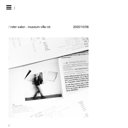
/
/ roter salon . museum villa rot
2020/10/08
/