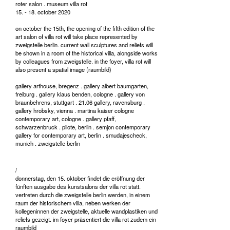
roter salon . museum villa rot
15. - 18. october 2020
on october the 15th, the opening of the fifth edition of the
art salon of villa rot will take place represented by
zweigstelle berlin. current wall sculptures and reliefs will
be shown in a room of the historical villa, alongside works
by colleagues from zweigstelle. in the foyer, villa rot will
also present a spatial image (raumbild)
gallery arthouse, bregenz . gallery albert baumgarten,
freiburg . gallery klaus benden, cologne . gallery von
braunbehrens, stuttgart . 21.06 gallery, ravensburg .
gallery hrobsky, vienna . martina kaiser cologne
contemporary art, cologne . gallery pfaff,
schwarzenbruck . pilote, berlin . semjon contemporary
gallery for contemporary art, berlin . smudajescheck,
munich . zweigstelle berlin
/
donnerstag, den 15. oktober findet die eröffnung der
fünften ausgabe des kunstsalons der villa rot statt.
vertreten durch die zweigstelle berlin werden, in einem
raum der historischem villa, neben werken der
kollegeninnen der zweigstelle, aktuelle wandplastiken und
reliefs gezeigt. im foyer präsentiert die villa rot zudem ein
raumbild