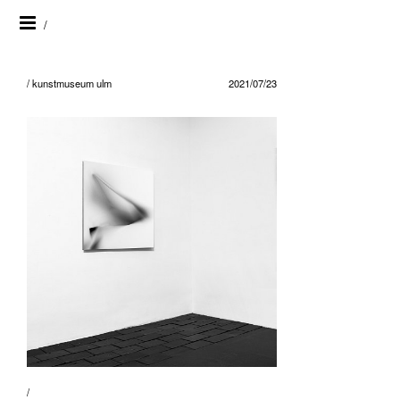
/
/ kunstmuseum ulm
2021/07/23
/