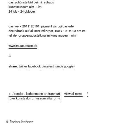
das schönste bild bei mir zuhaus
kunstmuseum ulm . ulm
24 july - 24 oktober
das werk 2011120101, pigment als cgi basierter
direktdruck auf aluminiumkörper, 100 x 100 x 3.3 cm ist
teil der gruppenausstellung im kunstmuseum ulm
www.museumulm.de
///
share:
twitter
facebook
pinterest
tumblr
google+
← / render . lachenmann art frankfurt
view all news
/
roter kunstsalon . museum villa rot →
© florian lechner